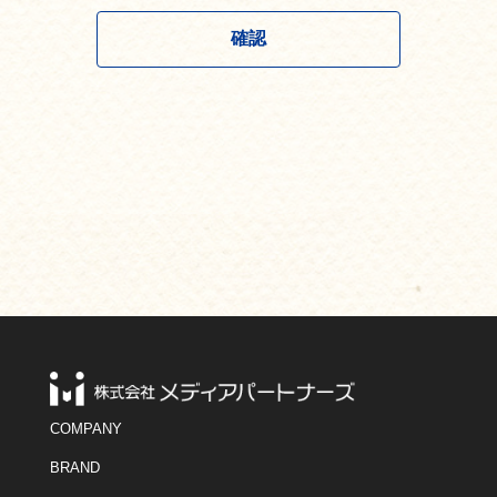
【個人情報取り扱いに関する同意について】
当社が個人情報を取扱うことに同意いただけな
い場合、またご提供いただいた個人情報に記載漏
れ等あった場合には、連絡が取れないこと等応募
者の採用決定に関して不利になる可能性がありま
す。
【個人情報の保存について】
応募者から個人情報の削除の申し出がない限り
は、当社は採用の可否に関わらず弊社が定めた期
間、個人情報を保管します。
この期間内に応募者が削除を求める場合には下
記お問合せ先へご連絡ください。
【個人情報の開示・訂正等に関するお問い合わせ
先について】
名称：株式会社メディアパートナーズ
Ｅmail：privacy@mediapartners.co.jp
個人情報保護管理者：取締役 個人情報保護担当
COMPANY
BRAND